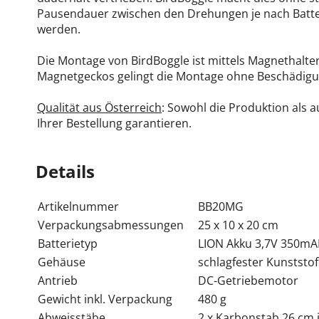
Pausendauer zwischen den Drehungen je nach Batteri
werden.
Die Montage von BirdBoggle ist mittels Magnethalte
Magnetgeckos gelingt die Montage ohne Beschädigun
Qualität aus Österreich
: Sowohl die Produktion als a
Ihrer Bestellung garantieren.
Details
Artikelnummer
BB20MG
Verpackungsabmessungen
25 x 10 x 20 cm
Batterietyp
LION Akku 3,7V 350m
Gehäuse
schlagfester Kunststoff
Antrieb
DC-Getriebemotor
Gewicht inkl. Verpackung
480 g
Abweisstäbe
2 x Karbonstab 26 cm 