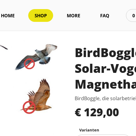
HOME
SHOP
MORE
FAQ
0
BirdBoggl
Solar-Vog
Magnetha
BirdBoggle, die solarbetr
€ 129,00
Varianten