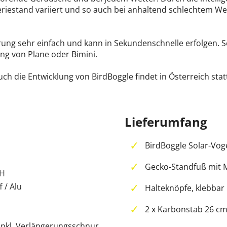
estand variiert und so auch bei anhaltend schlechtem Wett
rung sehr einfach und kann in Sekundenschnelle erfolgen. 
g von Plane oder Bimini.
uch die Entwicklung von BirdBoggle findet in Österreich sta
Lieferumfang
BirdBoggle Solar-Vo
Gecko-Standfuß mit 
AH
 / Alu
Halteknöpfe, klebbar
2 x Karbonstab 26 cm
inkl. Verlängerungsschnur