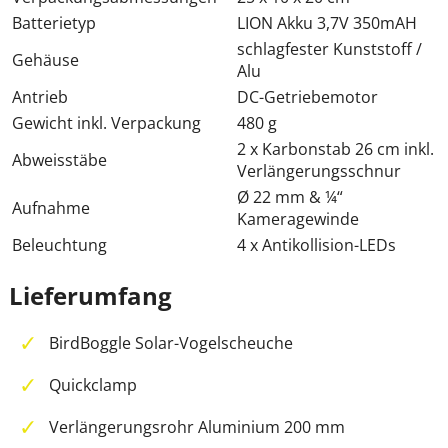
Batterietyp
LION Akku 3,7V 350mAH
schlagfester Kunststoff /
Gehäuse
Alu
Antrieb
DC-Getriebemotor
Gewicht inkl. Verpackung
480 g
2 x Karbonstab 26 cm inkl.
Abweisstäbe
Verlängerungsschnur
Ø 22 mm & ¼“
Aufnahme
Kameragewinde
Beleuchtung
4 x Antikollision-LEDs
Lieferumfang
BirdBoggle Solar-Vogelscheuche
Quickclamp
Verlängerungsrohr Aluminium 200 mm